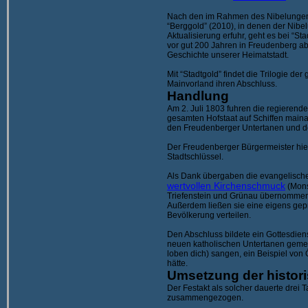
Nach den im Rahmen des Nibelungenz
“Berggold” (2010), in denen der Nibe
Aktualisierung erfuhr, geht es bei “St
vor gut 200 Jahren in Freudenberg absp
Geschichte unserer Heimatstadt.
Mit “Stadtgold” findet die Trilogie d
Mainvorland ihren Abschluss.
Handlung
Am 2. Juli 1803 fuhren die regierend
gesamten Hofstaat auf Schiffen main
den Freudenberger Untertanen und 
Der Freudenberger Bürgermeister hie
Stadtschlüssel.
Als Dank übergaben die evangelisch
wertvollen Kirchenschmuck
(Monst
Triefenstein und Grünau übernommen
Außerdem ließen sie eine eigens gep
Bevölkerung verteilen.
Den Abschluss bildete ein Gottesdien
neuen katholischen Untertanen geme
loben dich) sangen, ein Beispiel von
hätte.
Umsetzung der histor
Der Festakt als solcher dauerte drei 
zusammengezogen.