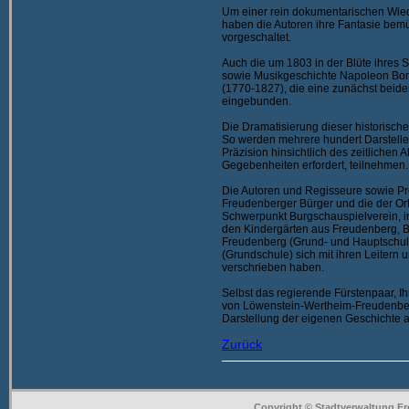
Um einer rein dokumentarischen Wied
haben die Autoren ihre Fantasie bem
vorgeschaltet.
Auch die um 1803 in der Blüte ihres S
sowie Musikgeschichte Napoleon Bo
(1770-1827), die eine zunächst beide
eingebunden.
Die Dramatisierung dieser historisch
So werden mehrere hundert Darstelle
Präzision hinsichtlich des zeitlichen
Gegebenheiten erfordert, teilnehmen.
Die Autoren und Regisseure sowie Prod
Freudenberger Bürger und die der Orts
Schwerpunkt Burgschauspielverein, i
den Kindergärten aus Freudenberg, B
Freudenberg (Grund- und Hauptschul
(Grundschule) sich mit ihren Leitern
verschrieben haben.
Selbst das regierende Fürstenpaar, Ih
von Löwenstein-Wertheim-Freudenber
Darstellung der eigenen Geschichte a
Zurück
Copyright © Stadtverwaltung Fr